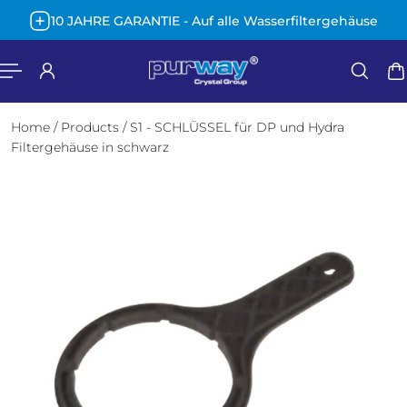
Deutsch
10 JAHRE GARANTIE - Auf alle Wasserfiltergehäuse
HALT SPRINGEN
Home
/
Products
/
S1 - SCHLÜSSEL für DP und Hydra
Filtergehäuse in schwarz