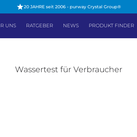
20 JAHRE seit 2006 - purway Crystal Group®
R UNS
RATGEBER
NEWS
PRODUKT FINDER
Wassertest für Verbraucher