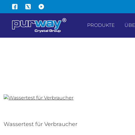
IE - Auf alle Wasserfiltergehäuse
HALT SPRINGEN
PRODUKTE
ÜBE
Wassertest für Verbraucher