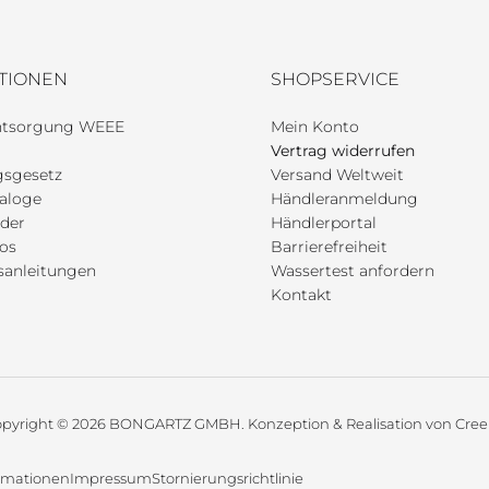
TIONEN
SHOPSERVICE
entsorgung WEEE
Mein Konto
Vertrag widerrufen
gsgesetz
Versand Weltweit
aloge
Händleranmeldung
der
Händlerportal
os
Barrierefreiheit
anleitungen
Wassertest anfordern
Kontakt
pyright © 2026 BONGARTZ GMBH. Konzeption & Realisation von Cree
rmationen
Impressum
Stornierungsrichtlinie