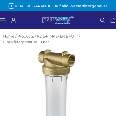
Deutsch
10 JAHRE GARANTIE - Auf alle Wasserfiltergehäuse
HALT SPRINGEN
Home
/
Products
/
K2 DP MASTER BFO 1" -
Einzelfiltergehäuse 10 bar