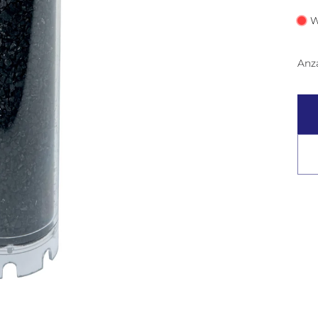
W
Anz