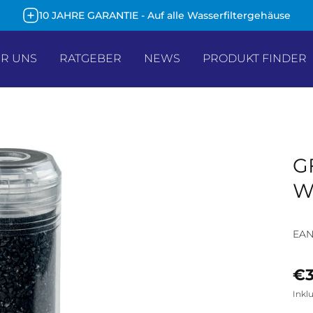
10 JAHRE GARANTIE - Auf alle Wasserfiltergehäuse
R UNS
RATGEBER
NEWS
PRODUKT FINDER
GF
Wa
EAN
€3
Inkl