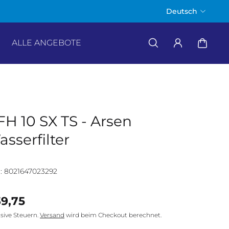
20 JAHRE seit 2006 - purwa
Deutsch
ALLE ANGEBOTE
H 10 SX TS - Arsen
sserfilter
: 8021647023292
9,75
usive Steuern.
Versand
wird beim Checkout berechnet.