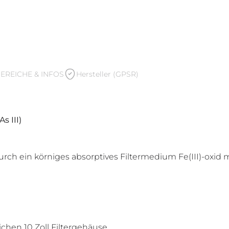
REICHE & INFOS
Hersteller (GPSR)
s III)
, durch ein körniges absorptives Filtermedium Fe(III)-oxi
chen 10 Zoll Filtergehäuse.